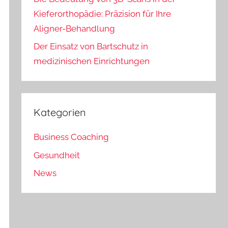
Kieferorthopädie: Präzision für Ihre
Aligner-Behandlung
Der Einsatz von Bartschutz in
medizinischen Einrichtungen
Kategorien
Business Coaching
Gesundheit
News