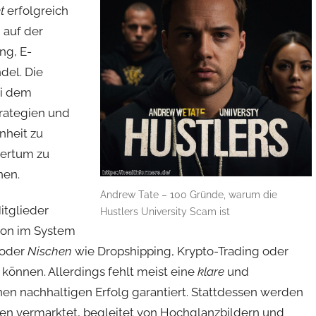
t
erfolgreich
 auf der
ng, E-
el. Die
ei dem
rategien und
nheit zu
mertum zu
nen.
Andrew Tate – 100 Gründe, warum die
itglieder
Hustlers University Scam ist
ion im System
oder
Nischen
wie Dropshipping, Krypto-Trading oder
können. Allerdings fehlt meist eine
klare
und
inen nachhaltigen Erfolg garantiert. Stattdessen werden
en vermarktet, begleitet von Hochglanzbildern und