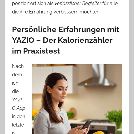
positioniert sich als
verlässlicher Begleiter
für alle,
die ihre Ernährung verbessern möchten.
Persönliche Erfahrungen mit
YAZIO – Der Kalorienzähler
im Praxistest
Nach
dem
ich
die
YAZI
O App
in den
letzte
n