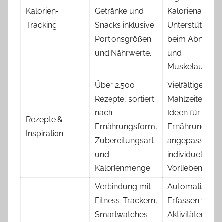
Kalorien-
Getränke und
Kalorienaufna
Tracking
Snacks inklusive
Unterstützung
Portionsgrößen
beim Abnehm
und Nährwerte.
und
Muskelaufbau.
Über 2.500
Vielfältige
Rezepte, sortiert
Mahlzeiten, ne
nach
Ideen für ges
Rezepte &
Ernährungsform,
Ernährung,
Inspiration
Zubereitungsart
angepasst an
und
individuelle
Kalorienmenge.
Vorlieben.
Verbindung mit
Automatisierte
Fitness-Trackern,
Erfassen von
Smartwatches
Aktivitäten,